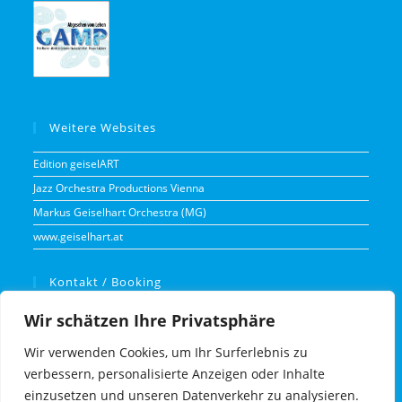
Weitere Websites
Edition geiselART
Jazz Orchestra Productions Vienna
Markus Geiselhart Orchestra (MG)
www.geiselhart.at
Kontakt / Booking
Markus Geiselhart
Wir schätzen Ihre Privatsphäre
Einödstraße 23
2511 Pfaffstätten
Österreich
Wir verwenden Cookies, um Ihr Surferlebnis zu
+43 699 11 89 02 42
verbessern, personalisierte Anzeigen oder Inhalte
info@markusgeiselhart.de
einzusetzen und unseren Datenverkehr zu analysieren.