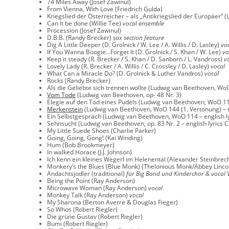
74 Miles Away (Josef Zawinul)
From Vienna, With Love (Friedrich Gulda)
Kriegslied der Österreicher – als „Antikriegslied der Europäer
Can it be done (Willie Tee)
vocal ensemble
Procession (Josef Zawinul)
D.B.B. (Randy Brecker)
sax section feature
Dig A Little Deeper (D. Grolnick / W. Lee / A. Willis / D. Lasley)
vo
If You Wanna Boogie…Forget It (D. Grolnick / S. Khan / W. Lee)
vo
Keep it steady (R. Brecker / S. Khan / D. Sanborn / L. Vandross)
v
Lovely Lady (R. Brecker / A. Willis / C. Crossley / D. Lasley)
vocal
What Can a Miracle Do? (D. Grolnick & Luther Vandros)
vocal
Rocks (Randy Brecker)
Als die Geliebte sich trennen wollte (Ludwig van Beethoven, Wo
Vom Tode
(Ludwig van Beethoven, op- 48 Nr. 3)
Elegie auf den Tod eines Pudels (Ludwig van Beethoven, WoO 11
Merkenstein
(Ludwig van Beethoven, WoO 144 (1. Vertonung) – t
Ein Selbstgespräch (Ludwig van Beethoven, WoO 114 – english l
Sehnsucht (Ludwig van Beethoven, op. 83 Nr. 2 – english lyrics 
My Little Suede Shoes (Charlie Parker)
Going, Going, Gong! (Kai Winding)
Hum (Bob Brookmeyer)
In walked Horace (J.J. Johnson)
Ich kenn ein kleines Wegerl im Helenental (Alexander Steinbrec
Monkery’s the Blues (Blue Monk) (Thelonious Monk/Abbey Linco
Andachtsjodler (traditional)
für Big Band und Kinderchor
& vocal 
Being the Point (Ray Anderson)
Microwave Woman (Ray Anderson)
vocal
Monkey Talk (Ray Anderson)
vocal
My Sharona (Berton Averre & Douglas Fieger)
So Whos (Robert Riegler)
Die grüne Gustav (Robert Riegler)
Bumi (Robert Riegler)