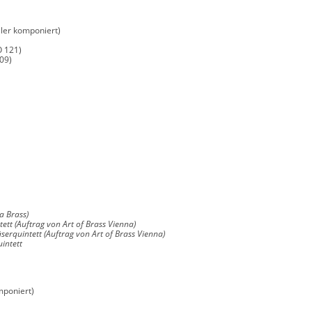
aler komponiert)
O 121)
09)
a Brass)
ett (Auftrag von Art of Brass Vienna)
äserquintett
(Auftrag von Art of Brass Vienna)
uintett
mponiert)