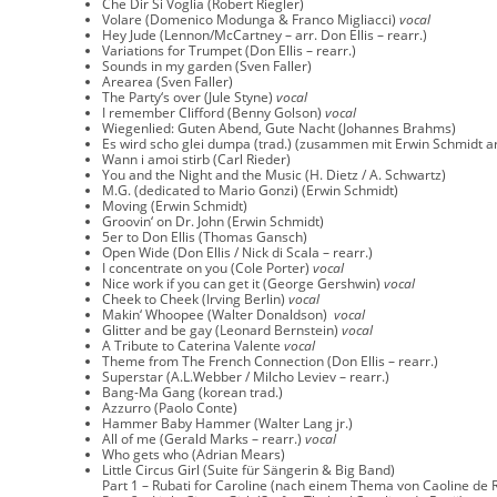
Che Dir Si Voglia (Robert Riegler)
Volare (Domenico Modunga & Franco Migliacci)
vocal
Hey Jude (Lennon/McCartney – arr. Don Ellis – rearr.)
Variations for Trumpet (Don Ellis – rearr.)
Sounds in my garden (Sven Faller)
Arearea (Sven Faller)
The Party‘s over (Jule Styne)
vocal
I remember Clifford (Benny Golson)
vocal
Wiegenlied: Guten Abend, Gute Nacht (Johannes Brahms)
Es wird scho glei dumpa (trad.) (zusammen mit Erwin Schmidt ar
Wann i amoi stirb (Carl Rieder)
You and the Night and the Music (H. Dietz / A. Schwartz)
M.G. (dedicated to Mario Gonzi) (Erwin Schmidt)
Moving (Erwin Schmidt)
Groovin‘ on Dr. John (Erwin Schmidt)
5er to Don Ellis (Thomas Gansch)
Open Wide (Don Ellis / Nick di Scala – rearr.)
I concentrate on you (Cole Porter)
vocal
Nice work if you can get it (George Gershwin)
vocal
Cheek to Cheek (Irving Berlin)
vocal
Makin‘ Whoopee (Walter Donaldson)
vocal
Glitter and be gay (Leonard Bernstein)
vocal
A Tribute to Caterina Valente
vocal
Theme from The French Connection (Don Ellis – rearr.)
Superstar (A.L.Webber / Milcho Leviev – rearr.)
Bang-Ma Gang (korean trad.)
Azzurro (Paolo Conte)
Hammer Baby Hammer (Walter Lang jr.)
All of me (Gerald Marks – rearr.)
vocal
Who gets who (Adrian Mears)
Little Circus Girl (Suite für Sängerin & Big Band)
Part 1 – Rubati for Caroline (nach einem Thema von Caoline de 