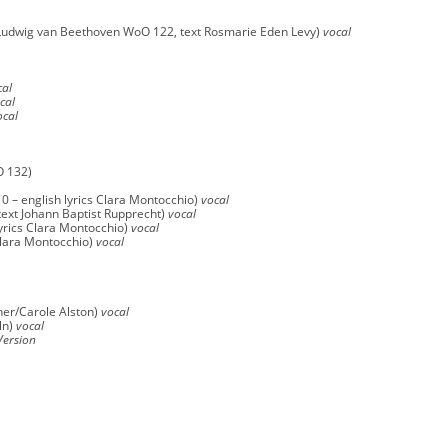
“ (Ludwig van Beethoven WoO 122, text Rosmarie Eden Levy)
vocal
cal
cal
ocal
O 132)
0 – english lyrics Clara Montocchio)
vocal
ext Johann Baptist Rupprecht)
vocal
yrics Clara Montocchio)
vocal
Clara Montocchio)
vocal
her/Carole Alston)
vocal
ln)
vocal
Version