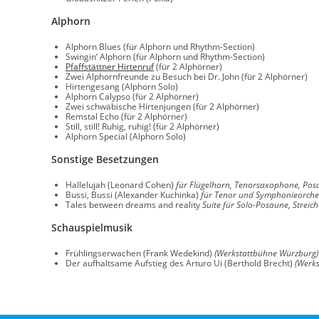
Alphorn
Alphorn Blues (für Alphorn und Rhythm-Section)
Swingin‘ Alphorn (für Alphorn und Rhythm-Section)
Pfaffstättner Hirtenruf
(für 2 Alphörner)
Zwei Alphornfreunde zu Besuch bei Dr. John (für 2 Alphörner)
Hirtengesang (Alphorn Solo)
Alphorn Calypso (für 2 Alphörner)
Zwei schwäbische Hirtenjungen (für 2 Alphörner)
Remstal Echo (für 2 Alphörner)
Still, still! Ruhig, ruhig! (für 2 Alphörner)
Alphorn Special (Alphorn Solo)
Sonstige Besetzungen
Hallelujah (Leonard Cohen)
für Flügelhorn, Tenorsaxophone, Po
Bussi, Bussi (Alexander Kuchinka)
für Tenor und Symphonieorches
Tales between dreams and reality
Suite für Solo-Posaune, Strei
Schauspielmusik
Frühlingserwachen (Frank Wedekind)
(Werkstattbühne Würzburg)
Der aufhaltsame Aufstieg des Arturo Ui (Berthold Brecht)
(Werk