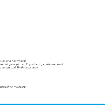
saune und Kontrabass
ter (Auftrag für den Kufsteiner Operettensommer)
chquartett und Rhythmusgruppe
stattbühne Würzburg)