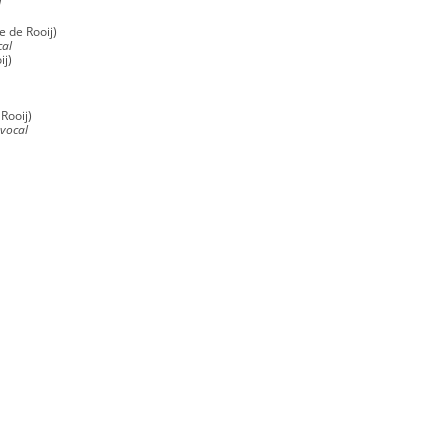
l
e de Rooij)
cal
ij)
Rooij)
vocal