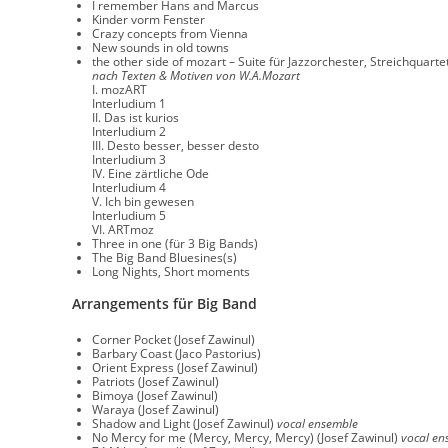
I remember Hans and Marcus
Kinder vorm Fenster
Crazy concepts from Vienna
New sounds in old towns
the other side of mozart – Suite für Jazzorchester, Streichquart
nach Texten & Motiven von W.A.Mozart
I. mozART
Interludium 1
II. Das ist kurios
Interludium 2
III. Desto besser, besser desto
Interludium 3
IV. Eine zärtliche Ode
Interludium 4
V. Ich bin gewesen
Interludium 5
VI. ARTmoz
Three in one (für 3 Big Bands)
The Big Band Bluesines(s)
Long Nights, Short moments
Arrangements für Big Band
Corner Pocket (Josef Zawinul)
Barbary Coast (Jaco Pastorius)
Orient Express (Josef Zawinul)
Patriots (Josef Zawinul)
Bimoya (Josef Zawinul)
Waraya (Josef Zawinul)
Shadow and Light (Josef Zawinul)
vocal ensemble
No Mercy for me (Mercy, Mercy, Mercy) (Josef Zawinul)
vocal en