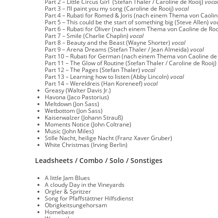
Part 2 – Little Circus Girl (Stefan Thaler / Caroline de Rooij)
voca
Part 3 – I‘ll paint you my song (Caroline de Rooij)
vocal
Part 4 – Rubati for Romed & Joris (nach einem Thema von Caolin
Part 5 – This could be the start of something big (Steve Allen)
vo
Part 6 – Rubati for Oliver (nach einem Thema von Caoline de Roo
Part 7 – Smile (Charlie Chaplin)
vocal
Part 8 – Beauty and the Beast (Wayne Shorter)
vocal
Part 9 – Arena Dreams (Stefan Thaler / Jean Almeida)
vocal
Part 10 – Rubati for German (nach einem Thema von Caoline de 
Part 11 – The Glow of Routine (Stefan Thaler / Caroline de Rooij)
Part 12 – The Pages (Stefan Thaler)
vocal
Part 13 – Learning how to listen (Abby Lincoln)
vocal
Part 14 – Wereldreis (Han Koreneef)
vocal
Greasy (Walter Davis Jr.)
Havona (Jaco Pastorius)
Meltdown (Jon Sass)
Wetbottom (Jon Sass)
Kaiserwalzer (Johann Strauß)
Moments Notice (John Coltrane)
Music (John Miles)
Stille Nacht, heilige Nacht (Franz Xaver Gruber)
White Christmas (Irving Berlin)
Leadsheets / Combo / Solo / Sonstiges
A little Jam Blues
A cloudy Day in the Vineyards
Orgler & Spritzer
Song for Pfaffstättner Hilfsdienst
Obrigkeitsungehorsam
Homebase