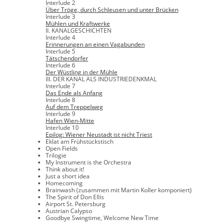
Interlude 2
Über Tröge, durch Schleusen und unter Brücken
Interlude 3
Mühlen und Kraftwerke
II. KANALGESCHICHTEN
Interlude 4
Erinnerungen an einen Vagabunden
Interlude 5
Tätschendorfer
Interlude 6
Der Wüstling in der Mühle
III. DER KANAL ALS INDUSTRIEDENKMAL
Interlude 7
Das Ende als Anfang
Interlude 8
Auf dem Treppelweg
Interlude 9
Hafen Wien-Mitte
Interlude 10
Epilog: Wiener Neustadt ist nicht Triest
Eklat am Frühstückstisch
Open Fields
Trilogie
My Instrument is the Orchestra
Think about it!
Just a short idea
Homecoming
Brainwash (zusammen mit Martin Koller komponiert)
The Spirit of Don Ellis
Airport St. Petersburg
Austrian Calypso
Goodbye Swingtime, Welcome New Time