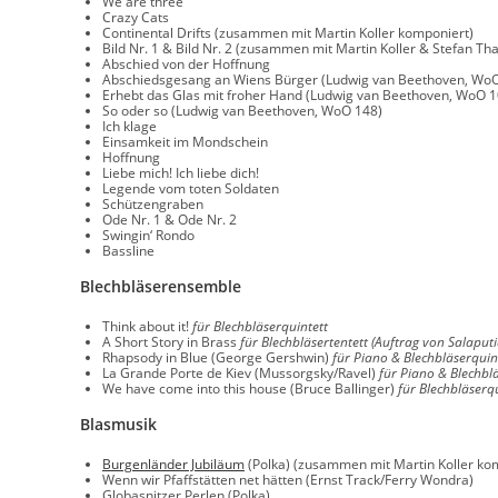
We are three
Crazy Cats
Continental Drifts (zusammen mit Martin Koller komponiert)
Bild Nr. 1 & Bild Nr. 2 (zusammen mit Martin Koller & Stefan Th
Abschied von der Hoffnung
Abschiedsgesang an Wiens Bürger (Ludwig van Beethoven, Wo
Erhebt das Glas mit froher Hand (Ludwig van Beethoven, WoO 1
So oder so (Ludwig van Beethoven, WoO 148)
Ich klage
Einsamkeit im Mondschein
Hoffnung
Liebe mich! Ich liebe dich!
Legende vom toten Soldaten
Schützengraben
Ode Nr. 1 & Ode Nr. 2
Swingin‘ Rondo
Bassline
Blechbläserensemble
Think about it!
für Blechbläserquintett
A Short Story in Brass
für Blechbläsertentett (Auftrag von Salaputi
Rhapsody in Blue (George Gershwin)
für Piano & Blechbläserquint
La Grande Porte de Kiev (Mussorgsky/Ravel)
für Piano & Blechbl
We have come into this house (Bruce Ballinger)
für Blechbläserq
Blasmusik
Burgenländer Jubiläum
(Polka) (zusammen mit Martin Koller ko
Wenn wir Pfaffstätten net hätten (Ernst Track/Ferry Wondra)
Globasnitzer Perlen (Polka)