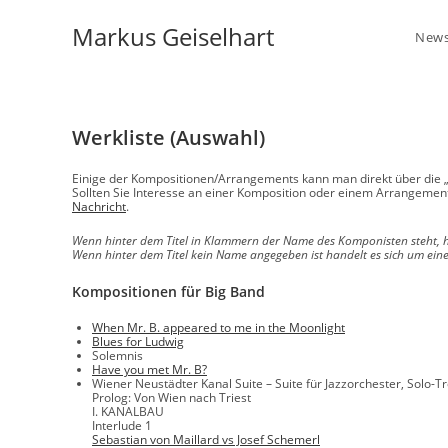
Markus Geiselhart
New
Werkliste (Auswahl)
Einige der Kompositionen/Arrangements kann man direkt über die 
Sollten Sie Interesse an einer Komposition oder einem Arrangement h
Nachricht
.
Wenn hinter dem Titel in Klammern der Name des Komponisten steht, h
Wenn hinter dem Titel kein Name angegeben ist handelt es sich um ein
Kompositionen für Big Band
When Mr. B. appeared to me in the Moonlight
Blues for Ludwig
Solemnis
Have you met Mr. B?
Wiener Neustädter Kanal Suite – Suite für Jazzorchester, Solo-
Prolog: Von Wien nach Triest
I. KANALBAU
Interlude 1
Sebastian von Maillard vs Josef Schemerl