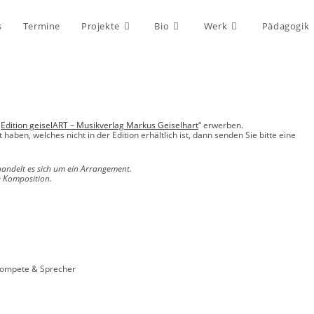
s
Termine
Projekte
Bio
Werk
Pädagogik
„
Edition geiselART – Musikverlag Markus Geiselhart
“ erwerben.
aben, welches nicht in der Edition erhältlich ist, dann senden Sie bitte eine
andelt es sich um ein Arrangement.
e Komposition.
Trompete & Sprecher