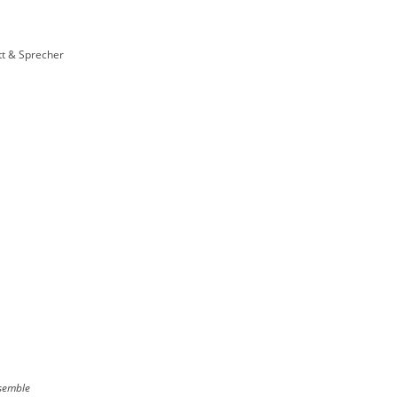
ett & Sprecher
semble