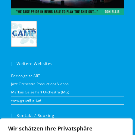
Weitere Websites
Edition geiselART
Jazz Orchestra Productions Vienna
Markus Geiselhart Orchestra (MG)
www.geiselhart.at
Kontakt / Booking
Markus Geiselhart
Wir schätzen Ihre Privatsphäre
Einödstraße 23
2511 Pfaffstätten