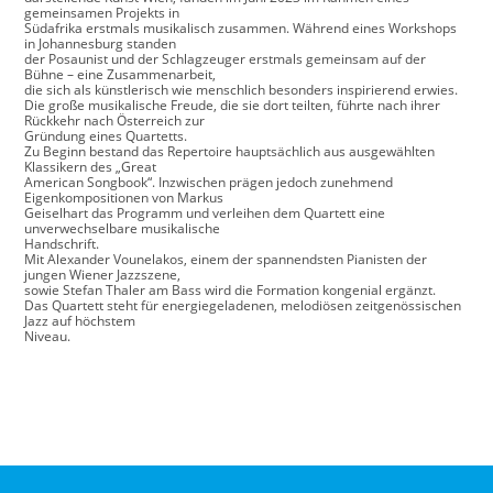
gemeinsamen Projekts in
Südafrika erstmals musikalisch zusammen. Während eines Workshops
in Johannesburg standen
der Posaunist und der Schlagzeuger erstmals gemeinsam auf der
Bühne – eine Zusammenarbeit,
die sich als künstlerisch wie menschlich besonders inspirierend erwies.
Die große musikalische Freude, die sie dort teilten, führte nach ihrer
Rückkehr nach Österreich zur
Gründung eines Quartetts.
Zu Beginn bestand das Repertoire hauptsächlich aus ausgewählten
Klassikern des „Great
American Songbook“. Inzwischen prägen jedoch zunehmend
Eigenkompositionen von Markus
Geiselhart das Programm und verleihen dem Quartett eine
unverwechselbare musikalische
Handschrift.
Mit Alexander Vounelakos, einem der spannendsten Pianisten der
jungen Wiener Jazzszene,
sowie Stefan Thaler am Bass wird die Formation kongenial ergänzt.
Das Quartett steht für energiegeladenen, melodiösen zeitgenössischen
Jazz auf höchstem
Niveau.