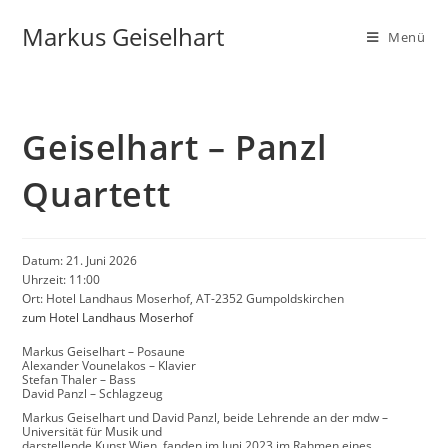
Markus Geiselhart
Menü
Geiselhart – Panzl
Quartett
Datum:
21. Juni 2026
Uhrzeit:
11:00
Ort:
Hotel Landhaus Moserhof, AT-2352 Gumpoldskirchen
zum Hotel Landhaus Moserhof
Markus Geiselhart – Posaune
Alexander Vounelakos – Klavier
Stefan Thaler – Bass
David Panzl – Schlagzeug
Markus Geiselhart und David Panzl, beide Lehrende an der mdw –
Universität für Musik und
darstellende Kunst Wien, fanden im Juni 2023 im Rahmen eines